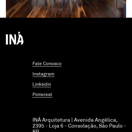
O INÁ segue com você, do
conceito à entrega final.
Fale Conosco
Instagram
Linkedin
Pinterest
INÁ Arquitetura | Avenida Angélica,
2395 - Loja 6 - Consolação, São Paulo -
SP